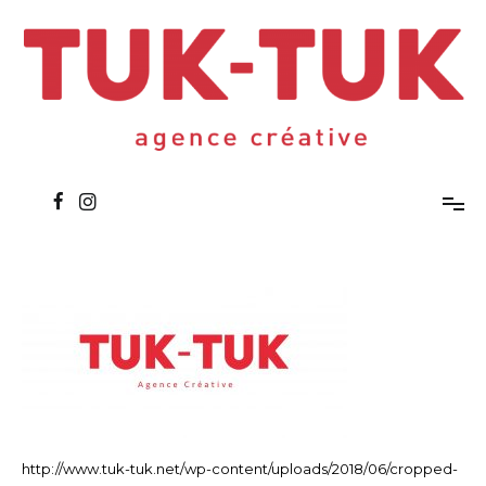
Aller
au
contenu
agence créative
TUK-TUK
http://www.tuk-tuk.net/wp-content/uploads/2018/06/cropped-